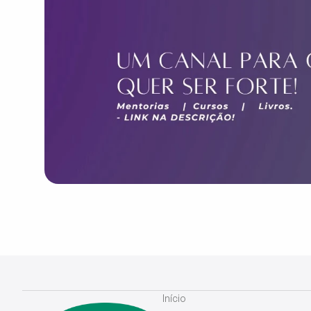
Início